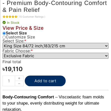
- Premium Body-Contouring Comfort
& Pain Relief
(
15
Customer Ratings
)
In Stock
View Price & Size
Select Size
Customize Size
Select Size:
*
Fabric Choose:
*
Final total
৳
19,110
Add to cart
Body-Contouring Comfort
– Viscoelastic foam molds
to your shape, evenly distributing weight for ultimate
relaxation.